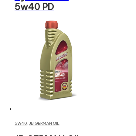
5w40 PD
Read more
5W40
,
JB GERMAN OIL