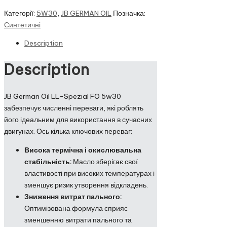
Категорії:
5W30
,
JB GERMAN OIL
Позначка:
Синтетичні
Description
Description
JB German Oil LL-Spezial FO 5w30
забезпечує численні переваги, які роблять
його ідеальним для використання в сучасних
двигунах. Ось кілька ключових переваг:
Висока термічна і окислювальна
стабільність:
Масло зберігає свої
властивості при високих температурах і
зменшує ризик утворення відкладень.
Зниження витрат пального:
Оптимізована формула сприяє
зменшенню витрати пального та