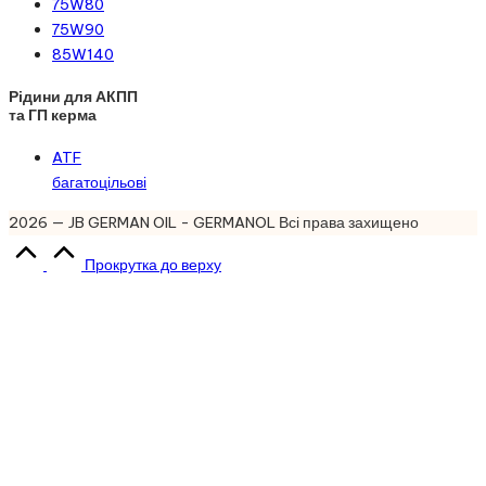
75W80
75W90
85W140
Рідини для АКПП
та ГП керма
ATF
багатоцільові
2026 — JB GERMAN OIL - GERMANOL Всі права захищено
Прокрутка до верху