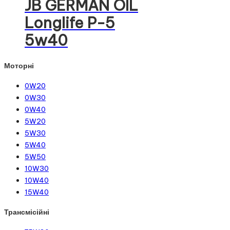
JB GERMAN OIL
Longlife P-5
5w40
Моторні
0W20
0W30
0W40
5W20
5W30
5W40
5W50
10W30
10W40
15W40
Трансмісійні