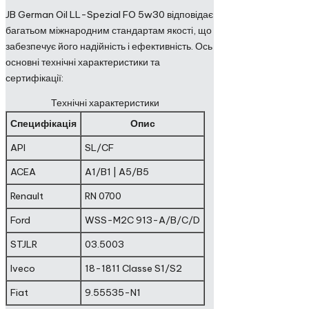
JB German Oil LL-Spezial FO 5w30 відповідає
багатьом міжнародним стандартам якості, що
забезпечує його надійність і ефективність. Ось
основні технічні характеристики та
сертифікації:
Технічні характеристики
Специфікація
Опис
API
SL/CF
ACEA
A1/B1 | A5/B5
Renault
RN 0700
Ford
WSS-M2C 913-A/B/C/D
STJLR
03.5003
Iveco
18-1811 Classe S1/S2
Fiat
9.55535-N1