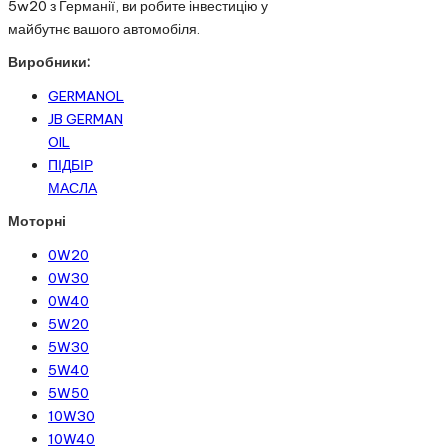
5w20 з Германії, ви робите інвестицію у
майбутнє вашого автомобіля.
Виробники:
GERMANOL
JB GERMAN
OIL
ПІДБІР
МАСЛА
Моторні
0W20
0W30
0W40
5W20
5W30
5W40
5W50
10W30
10W40