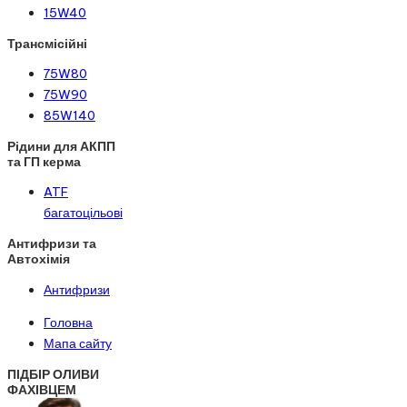
15W40
Трансмісійні
75W80
75W90
85W140
Рідини для АКПП
та ГП керма
ATF
багатоцільові
Антифризи та
Автохімія
Антифризи
Головна
Мапа сайту
ПІДБІР ОЛИВИ
ФАХІВЦЕМ