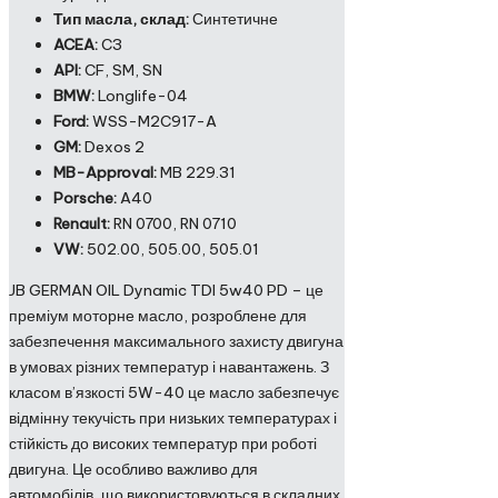
Тип масла, склад:
Синтетичне
ACEA:
C3
API:
CF, SM, SN
BMW:
Longlife-04
Ford:
WSS-M2C917-A
GM:
Dexos 2
MB-Approval:
MB 229.31
Porsche:
A40
Renault:
RN 0700, RN 0710
VW:
502.00, 505.00, 505.01
JB GERMAN OIL Dynamic TDI 5w40 PD – це
преміум моторне масло, розроблене для
забезпечення максимального захисту двигуна
в умовах різних температур і навантажень. З
класом в’язкості 5W-40 це масло забезпечує
відмінну текучість при низьких температурах і
стійкість до високих температур при роботі
двигуна. Це особливо важливо для
автомобілів, що використовуються в складних