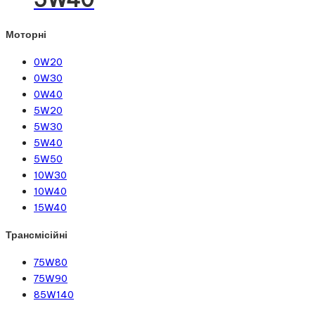
Моторні
0W20
0W30
0W40
5W20
5W30
5W40
5W50
10W30
10W40
15W40
Трансмісійні
75W80
75W90
85W140