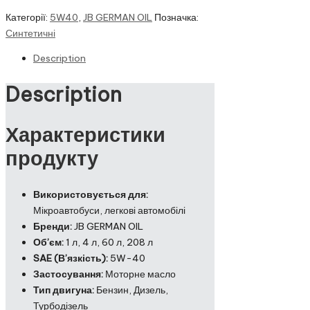
Категорії:
5W40
,
JB GERMAN OIL
Позначка:
Синтетичні
Description
Description
Характеристики
продукту
Використовується для:
Мікроавтобуси, легкові автомобілі
Бренди:
JB GERMAN OIL
Об’єм:
1 л, 4 л, 60 л, 208 л
SAE (В’язкість):
5W-40
Застосування:
Моторне масло
Тип двигуна:
Бензин, Дизель,
Турбодізель