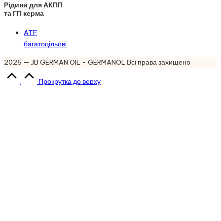
Рідини для АКПП
та ГП керма
ATF
багатоцільові
2026 — JB GERMAN OIL - GERMANOL Всі права захищено
Прокрутка до верху