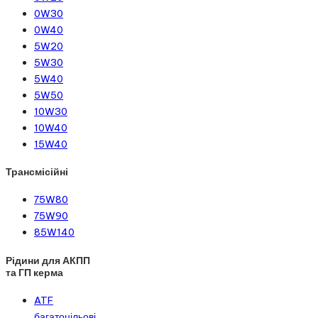
0W30
0W40
5W20
5W30
5W40
5W50
10W30
10W40
15W40
Трансмісійні
75W80
75W90
85W140
Рідини для АКПП
та ГП керма
ATF
багатоцільові