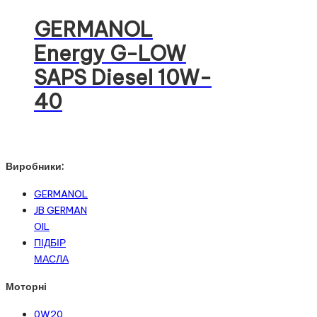
GERMANOL
Energy G-LOW
SAPS Diesel 10W-
40
Виробники:
GERMANOL
JB GERMAN
OIL
ПІДБІР
МАСЛА
Моторні
0W20