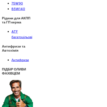
75W90
85W140
Рідини для АКПП
та ГП керма
ATF
багатоцільові
Антифризи та
Автохімія
Антифризи
ПІДБІР ОЛИВИ
ФАХІВЦЕМ