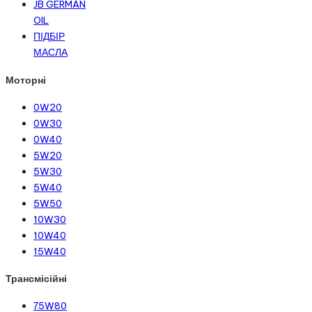
JB GERMAN
OIL
ПІДБІР
МАСЛА
Моторні
0W20
0W30
0W40
5W20
5W30
5W40
5W50
10W30
10W40
15W40
Трансмісійні
75W80