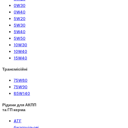
0W30
0W40
5W20
5W30
5W40
5W50
10W30
10W40
15W40
Трансмісійні
75W80
75W90
85W140
Рідини для АКПП
та ГП керма
ATF
багатоцільові