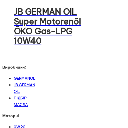
JB GERMAN OIL
Super Motorenöl
ÖKO Gas-LPG
10W40
Виробники:
GERMANOL
JB GERMAN
OIL
ПІДБІР
МАСЛА
Моторні
0W20