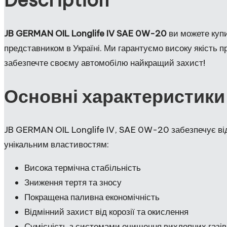
Description
JB GERMAN OIL Longlife IV SAE 0W-20
ви можете купи
представником в Україні. Ми гарантуємо високу якість пр
забезпечте своєму автомобілю найкращий захист!
Основні характеристики
JB GERMAN OIL Longlife IV, SAE 0W-20 забезпечує відм
унікальним властивостям:
Висока термічна стабільність
Зниження тертя та зносу
Покращена паливна економічність
Відмінний захист від корозії та окислення
Сумісність з системами очищення вихлопних газів