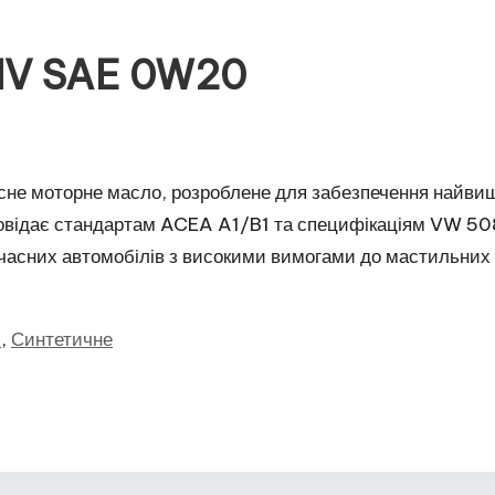
 IV SAE 0W20
існе моторне масло, розроблене для забезпечення найви
дповідає стандартам ACEA A1/B1 та специфікаціям VW 50
часних автомобілів з високими вимогами до мастильних
х
,
Синтетичне