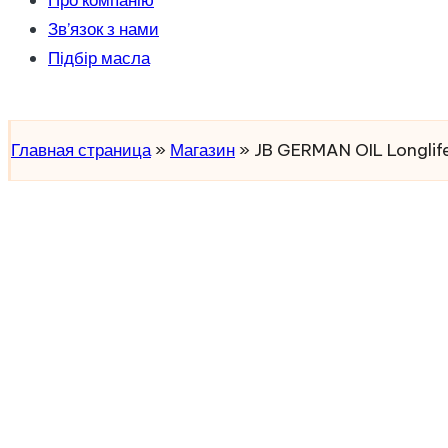
Про компанію
Зв’язок з нами
Підбір масла
Підібрати масло
Главная страница
»
Магазин
»
JB GERMAN OIL Longlif