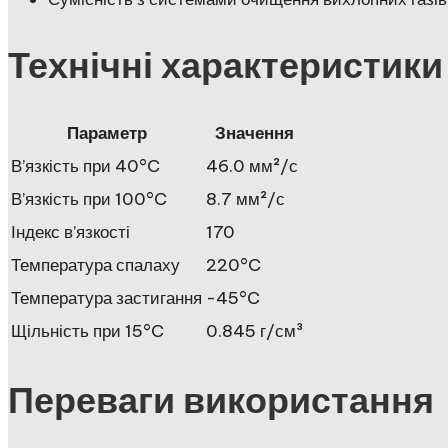
Технічні характеристики
Параметр
Значення
В’язкість при 40°C
46.0 мм²/с
В’язкість при 100°C
8.7 мм²/с
Індекс в’язкості
170
Температура спалаху
220°C
Температура застигання
-45°C
Щільність при 15°C
0.845 г/см³
Переваги використання