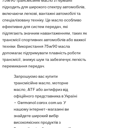
75w90 трансмісійне масло з Германії
підходить для широкого спектру автомобілів,
включаючи легкові, вантажні автомобілі та
спеціалізовану техніку. Це масло особливо
ефективне для систем передач, які
підлягають значним навантаженням, таких як
трансмісії спортивних автомобілів або важкої
техніки. Використання 75w90 масла
допомагає підтримувати плавність роботи
трансмісії, знижує шум та забезпечує легкість
перемикання передач.
Запрошуємо вас купити
трансмісійне масло, моторне
масло, ATF або антифриз від
офіційного представника в Україні
– Germanol.carox.com.ua. У
нашому інтернет-магазині ви
знайдете широкий вибір
високоякісних продуктів з