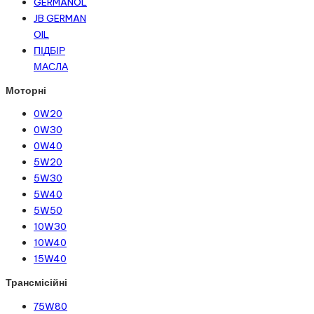
GERMANOL
JB GERMAN
OIL
ПІДБІР
МАСЛА
Моторні
0W20
0W30
0W40
5W20
5W30
5W40
5W50
10W30
10W40
15W40
Трансмісійні
75W80