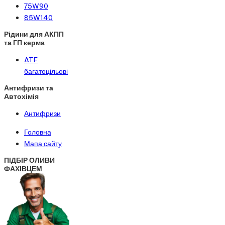
75W90
85W140
Рідини для АКПП
та ГП керма
ATF
багатоцільові
Антифризи та
Автохімія
Антифризи
Головна
Мапа сайту
ПІДБІР ОЛИВИ
ФАХІВЦЕМ